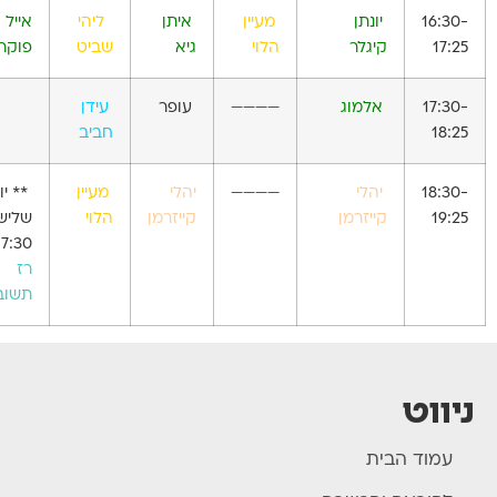
16:30-
יונתן
מעיין
איתן
ליהי
אייל
17:25
קיגלר
הלוי
גיא
שביט
פוקר
17:30-
אלמוג
————
עופר
עידן
18:25
חביב
18:30-
יהלי
————
יהלי
מעיין
** יו
19:25
קייזרמן
קייזרמן
הלוי
שלישי
17:30
רז
תשוב
ניווט
עמוד הבית