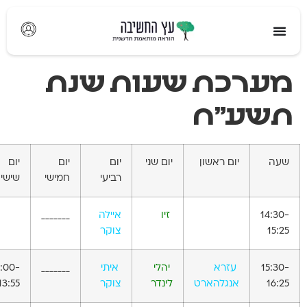
לתוכן
מערכת שעות שנת
תשע"ח
שעה
יום ראשון
יום שני
יום
יום
יום
רביעי
חמישי
שישי
14:30-
זיו
איילה
_______
15:25
צוקר
15:30-
עזרא
יהלי
איתי
_______
3:00-
16:25
אנגלהארט
לינדר
צוקר
13:55