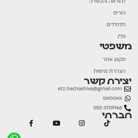
להוראה והכשרה
הורים
תלמידים
גפ"ן
משפטי
תקנון אתר
הצהרת נגישות
יצירת קשר
etz.hachashiva@gmail.com
וואטסאפ
052-3709166
חברתי