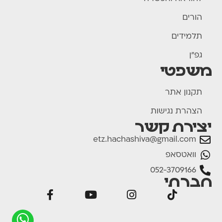
הורים
תלמידים
גפ"ן
משפטי
תקנון אתר
הצהרת נגישות
יצירת קשר
etz.hachashiva@gmail.com
וואטסאפ
052-3709166
חברתי