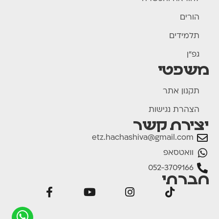
הורים
תלמידים
גפ"ן
משפטי
תקנון אתר
הצהרת נגישות
יצירת קשר
etz.hachashiva@gmail.com
וואטסאפ
052-3709166
חברתי