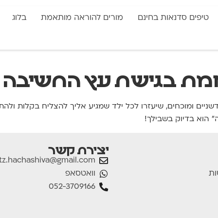
טיפים סדנאות בחינם
מורים להוראה מותאמת
בלוג
מת בגישת עץ החשיבה
דשניים ומוכחים, שיעזרו לכל ילד שמגיע אליך להצליח בקלות ולה
 הוא בדיוק בשבילך!
יצירת קשר
tz.hachashiva@gmail.com
וואטסאפ
ות
052-3709166