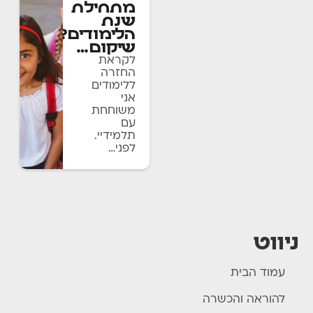
מתחילת
שנת
הלימודים?
שיקום…
לקראת
החזרה
ללימודים
אני
משוחחת
עם
תלמידיי.
לפני…
ניווט
עמוד הבית
להוראה והכשרה