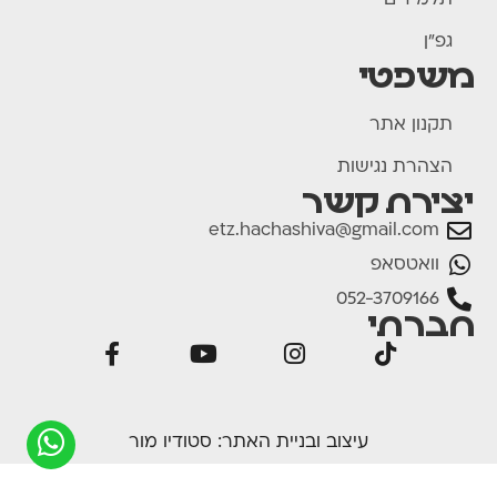
תלמידים
גפ"ן
משפטי
תקנון אתר
הצהרת נגישות
יצירת קשר
etz.hachashiva@gmail.com
וואטסאפ
052-3709166
חברתי
עיצוב ובניית האתר:
סטודיו מור