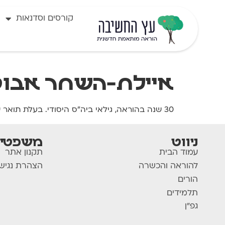
לתוכן
קורסים וסדנאות
איילת-השחר אבוט
30 שנה בהוראה, גילאי ביה"ס היסודי. בעלת תואר שני בחינוך מיוחד. בוגרת "עץ החשיבה" .
ניווט
משפטי
עמוד הבית
תקנון אתר
להוראה והכשרה
הצהרת נגיש
הורים
תלמידים
גפ"ן