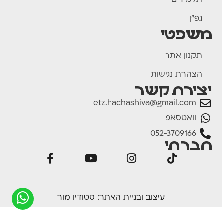
תלמידים
גפ"ן
משפטי
תקנון אתר
הצהרת נגישות
יצירת קשר
etz.hachashiva@gmail.com
וואטסאפ
052-3709166
חברתי
עיצוב ובניית האתר:
סטודיו מור