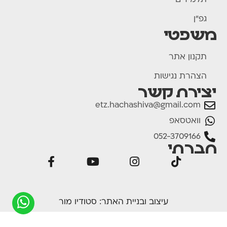
תלמידים
גפ"ן
משפטי
תקנון אתר
הצהרת נגישות
יצירת קשר
etz.hachashiva@gmail.com
וואטסאפ
052-3709166
חברתי
עיצוב ובניית האתר:
סטודיו מור