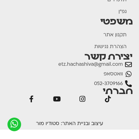
תלמידים
גפ"ן
משפטי
תקנון אתר
הצהרת נגישות
יצירת קשר
etz.hachashiva@gmail.com
וואטסאפ
052-3709166
חברתי
עיצוב ובניית האתר:
סטודיו מור