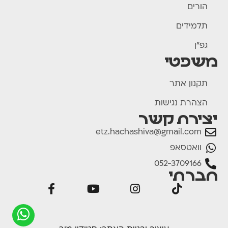
הורים
תלמידים
גפ"ן
משפטי
תקנון אתר
הצהרת נגישות
יצירת קשר
etz.hachashiva@gmail.com
וואטסאפ
052-3709166
חברתי