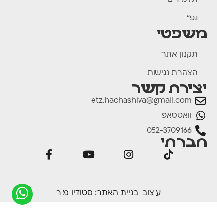
תלמידים
גפ"ן
משפטי
תקנון אתר
הצהרת נגישות
יצירת קשר
etz.hachashiva@gmail.com
וואטסאפ
052-3709166
חברתי
עיצוב ובניית האתר:
סטודיו מור