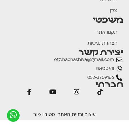
תלמידים
גפ"ן
משפטי
תקנון אתר
הצהרת נגישות
יצירת קשר
etz.hachashiva@gmail.com
וואטסאפ
052-3709166
חברתי
עיצוב ובניית האתר:
סטודיו מור