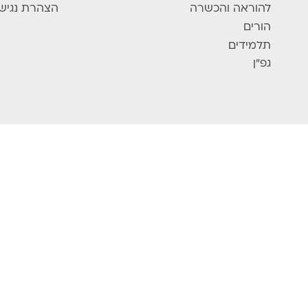
להוראה והכשרה
הצהרת נגיש
הורים
תלמידים
גפ"ן