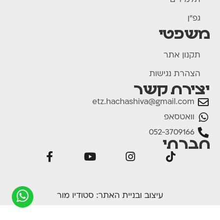
תלמידים
גפ"ן
משפטי
תקנון אתר
הצהרת נגישות
יצירת קשר
etz.hachashiva@gmail.com
וואטסאפ
052-3709166
חברתי
עיצוב ובניית האתר:
סטודיו מור