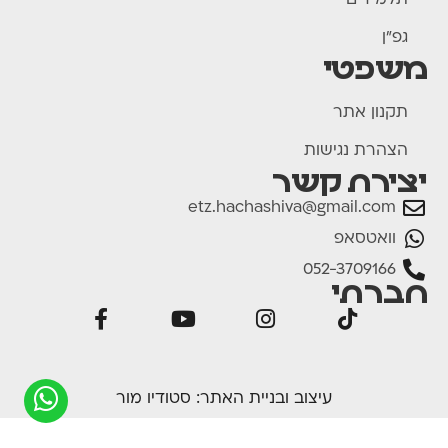
תלמידים
גפ"ן
משפטי
תקנון אתר
הצהרת נגישות
יצירת קשר
etz.hachashiva@gmail.com
וואטסאפ
052-3709166
חברתי
עיצוב ובניית האתר:
סטודיו מור