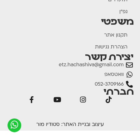
תלמידים
גפ"ן
משפטי
תקנון אתר
הצהרת נגישות
יצירת קשר
etz.hachashiva@gmail.com
וואטסאפ
052-3709166
חברתי
עיצוב ובניית האתר:
סטודיו מור