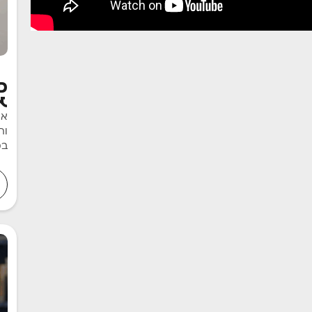
פ
א
אס
במ