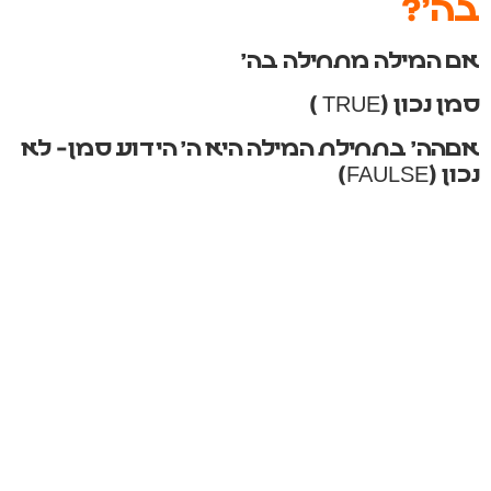
בה'?
אם המילה מתחילה בה'
סמן נכון (TRUEׂ )
אםהה' בתחילת המילה היא ה' הידוע סמן- לא
נכון (FAULSEׂ)