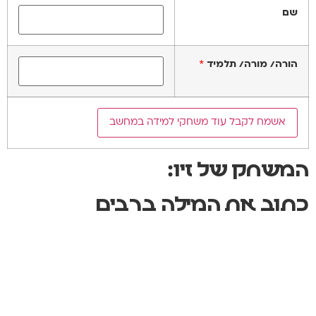
שם
הורה/ מורה/ תלמיד
*
המשחק של זיו:
כתוב את המילה ברבים