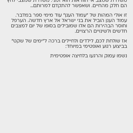
משדרת שמצב אי הוודאות הוא זמני. משדרת שמצבי לחץ
הם חלק מהחיים. ושאפשר להתקדם למרותם…
זו אולי המהות של "עמוד הענן" עוד מימי ספר במדבר.
עמוד הענן הוביל את בני ישראל אל ארץ חדשה. הערפל
וחוסר הבהירות הם אלו שמובילים בסופו של יום למצבים
חדשים ולשינויים הרצויים.
אז שולחת לכם, לילדים ולחיילים ברכה ל"ימים של שקט"
בביצוע רגוע ואופטימי במיוחד:
נשמו עמוק והרגעו בלחיצה אופטימית