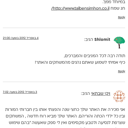
במיוחד ממך.
חג שמח
http://www.talbensimhon.co.il/
Reply
4 באפריל 2012 בשעה 21:00
Shlomit
הגיב:
תודה רבה לכל המגיבים והמברכים,
כיף אמיתי לשמוע שאתם נהנים מהמשחקים והאתר!
Reply
3 באפריל 2012 בשעה 7:02
ויקי שבתאי
הגיב:
אני מכירה את האתר שלך כחצי שנה והפצתי אותו בין חברותי המורות
ובין כל ילדי הכתה והוריהם. האתר שלך מביא רוח חדשה , המשחקים
שצרפת לנסיעה ולטבע מקסימים ואין לי ספק שאעשה "בהם שימוש