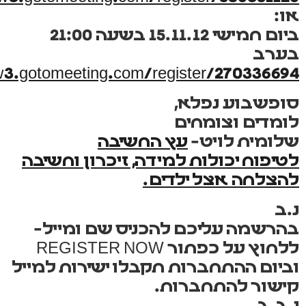
או:
ביום חמישי 15.11.12 בשעה 21:00
בערב
w3.gotomeeting.com/register/270336694
סופשבוע נפלא,
לומדים וצומחים
שלומית לויט-
עץ החשיבה
לטיפוח יכולות למידה, זיכרון וחשיבה
להצלחה אצל ילדים.
נ.ב
בהרשמה עליכם להכניס שם ומייל-
ללחוץ על כפתור
REGISTER NOW
וביום ההתחברות תקבלו ישירות למייל
קישור להתחברות.