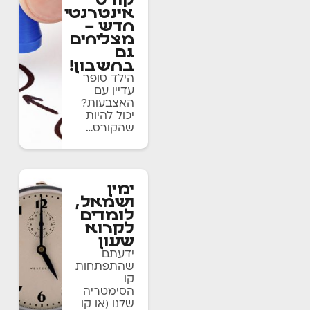
קורס
אינטרנטי
חדש –
מצליחים
גם
בחשבון!
הילד סופר
עדיין עם
האצבעות?
יכול להיות
שהקורס…
ימין
ושמאל,
לומדים
לקרוא
שעון
ידעתם
שהתפתחות
קו
הסימטריה
שלנו (או קו