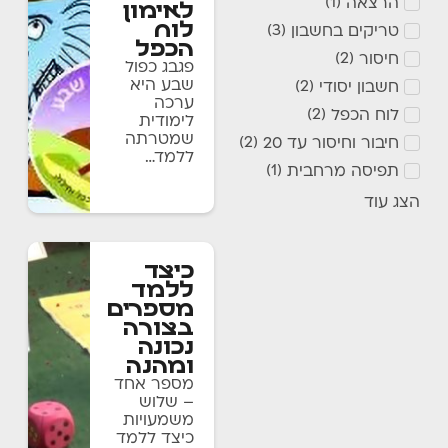
הרצאה
)
1
(
לאימון
לוח
טריקים בחשבון
)
3
(
הכפל
חיסור
)
2
(
פגבג כפול
שבע היא
חשבון יסודי
)
2
(
ערכה
לוח הכפל
)
2
(
לימודית
שמטרתה
חיבור וחיסור עד 20
)
2
(
ללמד…
תפיסה מרחבית
)
1
(
תלמידים
הצג עוד
כיצד
ללמד
מספרים
בצורה
נכונה
ומהנה
מספר אחד
– שלוש
משמעויות
כיצד ללמד