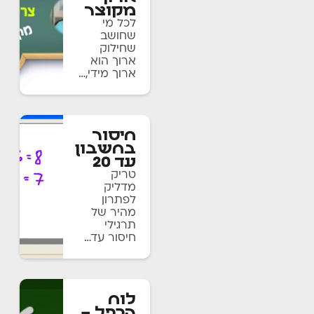
מקוצר
לכל מי
שחושב
שחילוק
ארוך הוא
ארוך מידי,…
חיסור
בחשבון
עד 20
טריק
מדליק
לפתרון
מהיר של
תרגילי
חיסור עד…
לוח
הכפל –