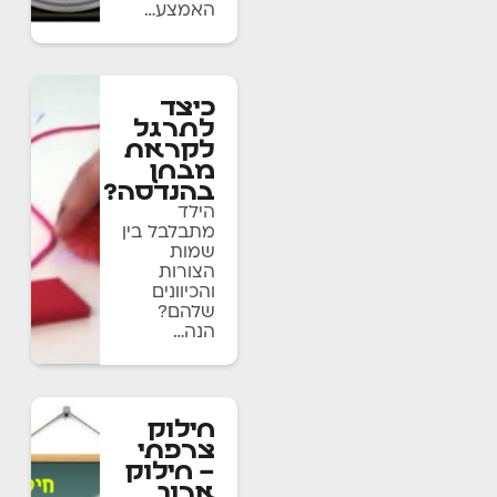
האמצע…
כיצד
לתרגל
לקראת
מבחן
בהנדסה?
הילד
מתבלבל בין
שמות
הצורות
והכיוונים
שלהם?
הנה…
חילוק
צרפתי
– חילוק
ארוך